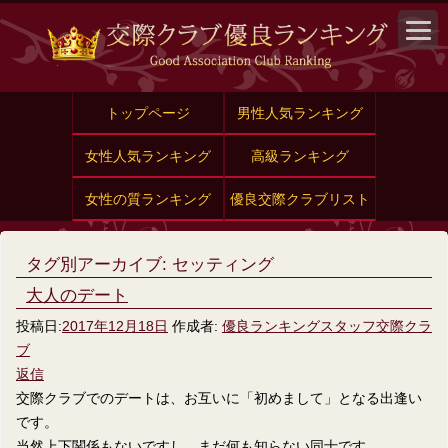
トップページ
男性人気ランキング
女性人気ランキング
高級ランキング
女性の質ランキング
優良交際クラブリスト
タグ別アーカイブ:
セッティング
大人のデート
投稿日:
2017年12月18日
作成者:
優良ランキングスタッフ交際クラ
ブ
返信
交際クラブでのデートは、お互いに「初めまして」となる出逢い
です。
当然上下関係もないですし、まだ何も知らない同士です。