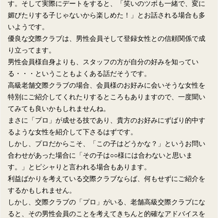
す。そして実際にデートをすると、「笑いのツボも一緒で、変に
媚びたりする子じゃないから楽しめた！」とお話される場合も多
いようです。
優良な交際クラブは、男性会員そして登録女性との信頼関係で成
り立ってます。
男性会員様自身よりも、スタッフの方が自分の好みを知ってい
る・・・ということもよくある話だそうです。
高級老舗交際クラブの場合、会員様のお好みに会いそうな女性を
特別にご紹介してくれたりするところもありますので、一度聞い
てみても良いかもしれませんね。
まさに「プロ」が成せる技であり、貴方のお好みにずばり的中す
るような女性を紹介して下さるはずです。
しかし、プロだからこそ、「この子はどうかな？」というお問い
合わせがあった場合に「その子は○○様には合わないと思いま
す。」とピシャりと言われる場合もあります。
利益ばかりを考えている交際クラブならば、何もせずにご紹介を
するかもしれません。
しかし、交際クラブの「プロ」がいる、老舗高級交際クラブにな
ると、その男性会員のことを考えてきちんと的確なアドバイスを