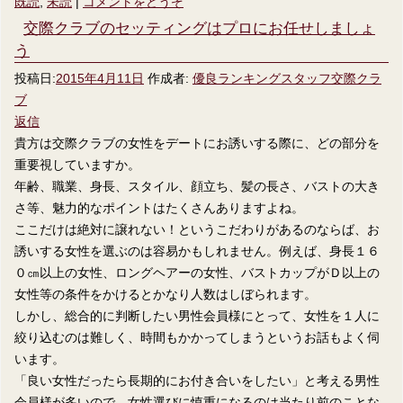
既読
,
未読
|
コメントをどうぞ
交際クラブのセッティングはプロにお任せしましょ
う
投稿日:
2015年4月11日
作成者:
優良ランキングスタッフ交際クラ
ブ
返信
貴方は交際クラブの女性をデートにお誘いする際に、どの部分を
重要視していますか。
年齢、職業、身長、スタイル、顔立ち、髪の長さ、バストの大き
さ等、魅力的なポイントはたくさんありますよね。
ここだけは絶対に譲れない！というこだわりがあるのならば、お
誘いする女性を選ぶのは容易かもしれません。例えば、身長１６
０㎝以上の女性、ロングヘアーの女性、バストカップがＤ以上の
女性等の条件をかけるとかなり人数はしぼられます。
しかし、総合的に判断したい男性会員様にとって、女性を１人に
絞り込むのは難しく、時間もかかってしまうというお話もよく伺
います。
「良い女性だったら長期的にお付き合いをしたい」と考える男性
会員様が多いので、女性選びに慎重になるのは当たり前のことな