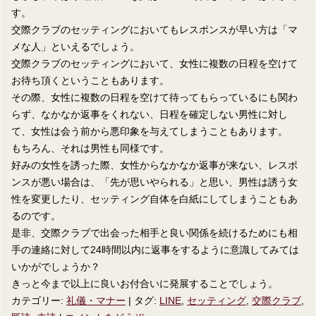
す。
交際クラブのセッティングにおいてもレスポンスが早い方は「マ
メな人」といえるでしょう。
交際クラブのセッティングにおいて、女性に複数の日程を空けて
お待ち頂くということもあります。
その際、女性に複数の日程を空けて待ってもらっているにも関わ
らず、なかなか返事をくれない、日程を確定しない男性に対し
て、女性は会う前から悪印象を与えてしまうこともあります。
もちろん、それは男性も同様です。
好みの女性を誘った際、女性からなかなか返事が来ない、レスポ
ンスが悪い場合は、「先が思いやられる」と思い、男性は誘う女
性を変更したり、セッティング自体を白紙にしてしまうこともあ
るのです。
是非、交際クラブで出会った相手と良い関係を続けるためにも相
手の連絡に対して24時間以内に返事をするように意識してみては
いかがでしょうか？
きっと今まで以上に良いお付合いに発展することでしょう。
カテゴリー:
礼儀・マナー
|
タグ:
LINE
,
セッティング
,
交際クラブ
,