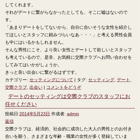
してくれます。
それがデートに繋がらなかったとしても、そこに嘘はないので
す。
「あまりデートをしてないから、自分に合いそうな女性を紹介し
てほしいとスタッフに頼みづらいなあ・・・」と考える男性会員
も中にはいるかもしれません。
そんな男性にこそ、より良い女性とデートして欲しいとスタッフ
も考えているので、是非、お気軽に交際クラブへお問い合わせを
してみてはいかがしょうか。
きっと良い出会いに繋がるはずです。
カテゴリー:
セッティングについて
|
タグ:
セッティング
,
デート
,
交際クラブ
,
出会い
|
コメントをどうぞ
デートのセッティングは交際クラブのスタッフにお
任せください
投稿日:
2014年5月23日
作成者:
admin
返信
交際クラブは、経済的、社会的に成功した大人の男性とのお付き
合いを願う、さまざまな年齢・職業の女性が多く登録していま