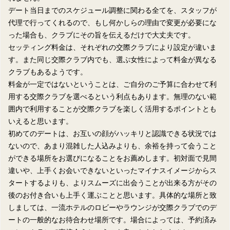
デート当日までのスケジュール調整に関わる全てを、スタッフが
代理で行ってくれるので、もし何かしらの理由で変更が必要にな
った場合も、クラブにその旨を伝えるだけで大丈夫です。
セッティング料金は、それぞれの交際クラブにより設定が違いま
す。また同じ交際クラブ内でも、選ぶ女性によって料金が異なる
クラブもあるようです。
料金が一定ではないということは、ご自分のご予算に合わせて利
用する交際クラブを選べるという利点もあります。無理のない範
囲内で利用することが交際クラブを楽しく活用するポイントとも
いえると思います。
初めてのデートは、お互いの顔がハッキリと認識できる状況では
ないので、あまり混雑した人込みよりも、余裕を持って会うこと
ができる場所をお選びになることをお薦めします。初対面で見間
違いや、上手くお会いできないといったマイナスイメージからス
タートするよりも、よりスムーズに出会うことが出来る方がその
後のお付き合いも上手く運ぶことと思います。具体的な場所と致
しましては、一流ホテルのロビーやラウンジが交際クラブでのデ
ートの一般的なお待合わせ場所です。場合によっては、予約済み