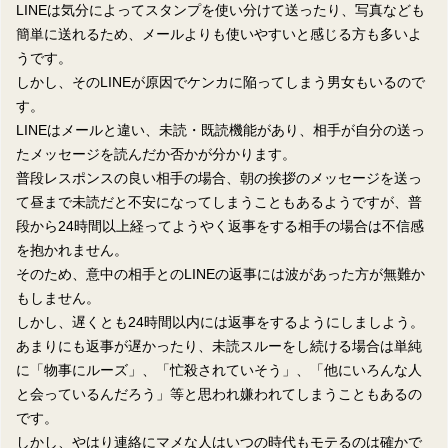
LINEは気分によってスタンプを使い分けて送ったり、写真なども
簡単に送れるため、メールよりも使いやすいと感じる方も多いよ
うです。
しかし、そのLINEが原因でケンカに陥ってしまう男女もいるので
す。
LINEはメールと違い、未読・既読機能があり、相手が自分の送っ
たメッセージを読んだか否かが分かります。
普段レスポンスの良い相手の場合、朝の挨拶のメッセージを送っ
て昼まで未読だと不安になってしまうこともあるようですが、普
段から24時間以上経ってようやく返事をする相手の場合は不信感
を抱かれません。
そのため、意中の相手とのLINEの返事には波があった方が無難か
もしません。
しかし、遅くとも24時間以内には返事をするようにしましよう。
あまりにも返事が遅かったり、未読スルーをし続ける場合は単純
に「物事にルーズ」、「忙殺されていそう」、「他にいろんな人
と会っているんだろう」等と思われ嫌われてしまうこともあるの
です。
しかし、やはり連絡にマメな人はいつの時代もモテるのは確かで