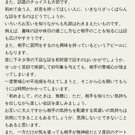
また、話題のチョイスも大切です。
初めて会う人、好意を持ってほしい人に、いきなりざっくばらん
な話をするのはどうでしょうか。
いろいろお互いを知りながらも礼節はわきまえたいものです。
例えば、趣味の話や休日の過ごし方など相手のことを知るには話
も広げやすそうです。
また、相手に質問をするのも興味を持っているというアピールに
もなります。
逆に下ネタ等の下品な話を初対面で話すのはいかがでしょうか。
せっかく笑顔で挨拶して好印象を与えても、相手の警戒心が強ま
ってしまいます。
一度警戒心や不信感を与えてしまうと、そこから心を開いてもら
うには時間がかかってしまいます。
「初めまして」のときは、無難に、ただ、相手を知りたい気持ち
を出しながら楽しい会話を楽しみましょう。
お互いに大人ですから相手の気持ちを配慮する気遣いの気持ちは
自然にできることもあるでしょうが、意識しないとできないこと
もあると思います。
また、一方だけが気を遣っても相手が無神経だと２度目のデート