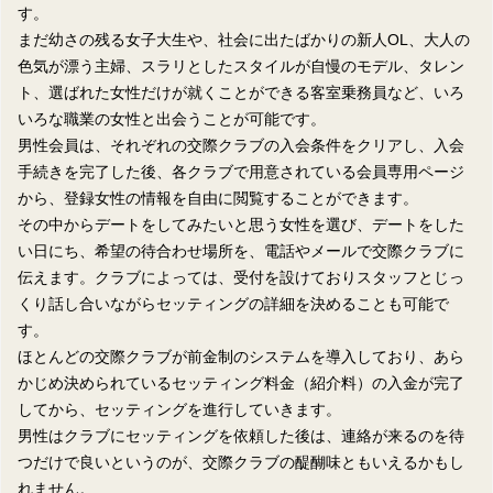
す。
まだ幼さの残る女子大生や、社会に出たばかりの新人OL、大人の
色気が漂う主婦、スラリとしたスタイルが自慢のモデル、タレン
ト、選ばれた女性だけが就くことができる客室乗務員など、いろ
いろな職業の女性と出会うことが可能です。
男性会員は、それぞれの交際クラブの入会条件をクリアし、入会
手続きを完了した後、各クラブで用意されている会員専用ページ
から、登録女性の情報を自由に閲覧することができます。
その中からデートをしてみたいと思う女性を選び、デートをした
い日にち、希望の待合わせ場所を、電話やメールで交際クラブに
伝えます。クラブによっては、受付を設けておりスタッフとじっ
くり話し合いながらセッティングの詳細を決めることも可能で
す。
ほとんどの交際クラブが前金制のシステムを導入しており、あら
かじめ決められているセッティング料金（紹介料）の入金が完了
してから、セッティングを進行していきます。
男性はクラブにセッティングを依頼した後は、連絡が来るのを待
つだけで良いというのが、交際クラブの醍醐味ともいえるかもし
れません。