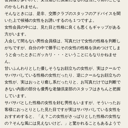
のかもしれません。
そんなときには、是非、交際クラブのスタッフのアドバイスを聞
いた上で候補の女性をお誘いするのも１つですよ。
女性会員の中には、見た目と性格に良くも悪くもギャップがある
方がいます。
入会して間もない男性会員様は、写真だけで女性の性格を判断し
がちですが、自分の中で勝手にその女性の性格を決めつけてしま
うと会ったときにガッカリ・・・ということにもなりかねませ
ん。
甘いふんわりとした優しそうなお顔立ちの女性が、実はクールで
サバサバしている性格の女性だったり、逆にクールなお顔立ちの
女性が、実はおっとり癒し系だったりと、お写真だけでは判断で
きない内面の部分も優秀な老舗倶楽部のスタッフはきちんと把握
しています。
サバサバとした性格の女性を好む男性もいますが、そういったお
客様におっとりとした見た目ですが実はサバサバしている女性を
おすすめすると、「え？この女性がさっぱりとした性格の女性な
の？そんな風には見えないけど。」と驚かれることもあるようで