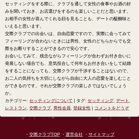
セッティングをする際に、クラブを通して女性の食事やお酒の好
みを聞いておき、お店選びをするのも楽しいことだと思います。
お相手の女性が喜んでくれる顔を見ることも、デートの醍醐味と
いえると思います。
交際クラブでの出会いは、自由恋愛ですので、実際に会ってみて
フィーリングが合わないときには男性、女性のどちらからでも交
際をお断りすることができるので安心です。
お会いしてみて、残念ながらフィーリングが合わずお付き合いに
発展しない場合でも、意気投合して何年もお付き合いをして結婚
をすることになっても、交際クラブが干渉することはないので、
お二人の気持ちを大切にしながら自由に大人の恋愛を楽しむこと
ができるのです。それが交際クラブの楽しさではないでしょう
か。
カテゴリー:
セッティングについて
|
タグ:
セッティング
,
デート
,
レストラン
,
交際クラブ
,
男性会員
,
登録女性
|
コメントをどうぞ
・
交際クラブTOP
・
運営会社
・
サイトマップ